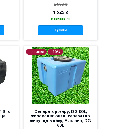
1 550 ₴
1 525 ₴
В наявності
Купити
Новинка
–10%
 S, з
Сепаратор жиру, DG 601,
ьща
жироуловлювач, сепаратор
жиру під мийку, Еколайн, DG
601