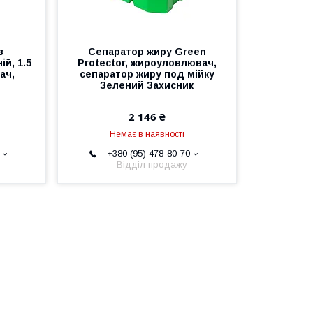
з
Сепаратор жиру Green
ій, 1.5
Protector, жироуловлювач,
ач,
сепаратор жиру под мійку
Зелений Захисник
2 146 ₴
Немає в наявності
+380 (95) 478-80-70
Відділ продажу