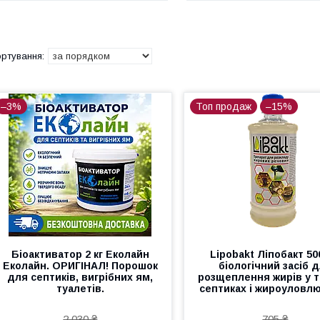
–3%
Топ продаж
–15%
Біоактиватор 2 кг Еколайн
Lipobakt Ліпобакт 50
Еколайн. ОРИГІНАЛ! Порошок
біологічний засіб 
для септиків, вигрібних ям,
розщеплення жирів у т
туалетів.
септиках і жироуловл
2 030 ₴
705 ₴