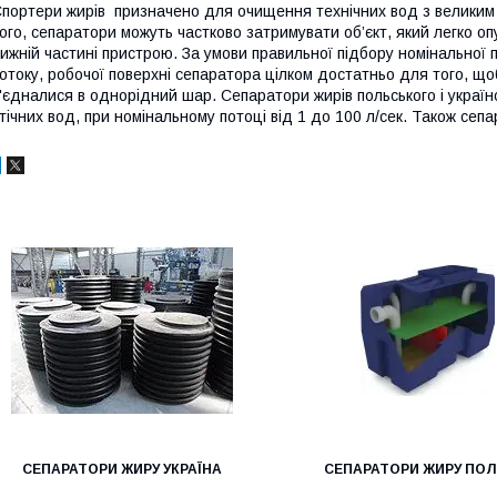
портери жирів призначено для очищення технічних вод з великим 
ого, сепаратори можуть частково затримувати об’єкт, який легко опу
ижній частині пристрою. За умови правильної підбору номінальної 
отоку, робочої поверхні сепаратора цілком достатньо для того, щоб
'єдналися в однорідний шар. Сепаратори жирів польського і украї
тічних вод, при номінальному потоці від 1 до 100 л/сек. Також сепа
СЕПАРАТОРИ ЖИРУ УКРАЇНА
СЕПАРАТОРИ ЖИРУ ПО