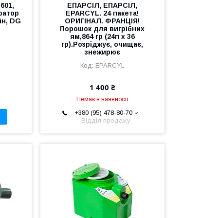
601,
ЕПАРСІЛ, ЕПАРСІЛ,
ратор
EPARCYL. 24 пакета!
йн, DG
ОРИГІНАЛ. ФРАНЦІЯ!
Порошок для вигрібних
ям,864 гр (24п х 36
гр).Розріджує, очищає,
знежирює
EPARCYL
1 400 ₴
Немає в наявності
+380 (95) 478-80-70
Відділ продажу