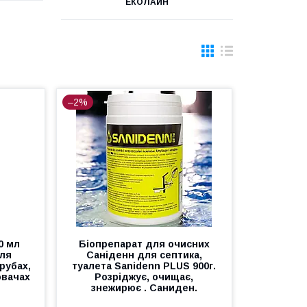
ЕКОЛАЙН
–2%
0 мл
Біопрепарат для очисних
для
Саніденн для септика,
рубах,
туалета Sanidenn PLUS 900г.
ювачах
Розріджує, очищає,
знежирює . Саниден.