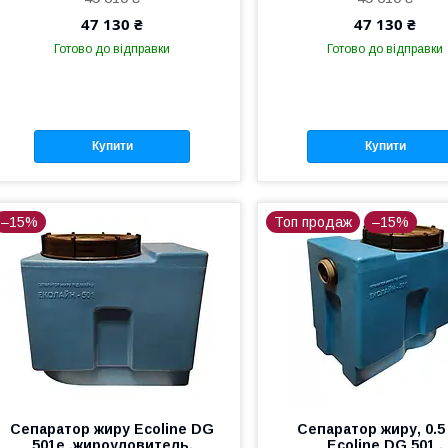
47 130 ₴
47 130 ₴
Готово до відправки
Готово до відправки
Купити
Купити
–15%
Топ продаж
–15%
Сепаратор жиру Ecoline DG
Сепаратор жиру, 0.5 
501e ,жироуловитель,
Ecoline DG 501 ,