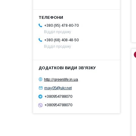
+380 (95) 478-80-70
Відділ продажу
+380 (68) 408-48-50
Відділ продажу
http://greenlife.in.ua
may05@ukr.net
+380954788070
+380954788070