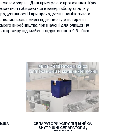
вмістом жирів. Дані пристрою є проточними. Крім
скається і збирається в камері збору опадів у
продуктивності і при проходженні номінального
 великі краплі жирів піднялися до поверхні і
нського виробництва призначені для очищення
ратор жиру під мийку продуктивності 0,5 л/сек.
ЛЬЩА
СЕПАРАТОРИ ЖИРУ ПІД МИЙКУ,
ВНУТРІШНІ СЕПАРАТОРИ ,