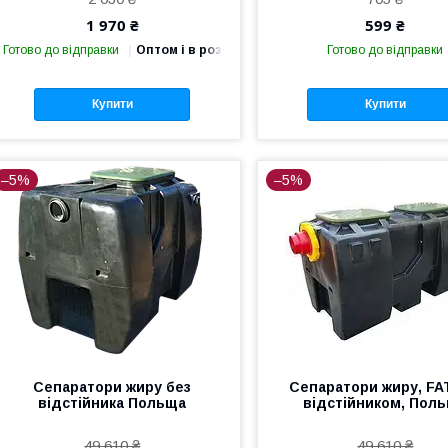
1 970 ₴
599 ₴
Готово до відправки
Оптом і в роздріб
Готово до відправки
Купити
Купити
–5%
–5%
Сепаратори жиру без
Сепаратори жиру, FAT
відстійника Польща
відстійником, Пол
49 610 ₴
49 610 ₴