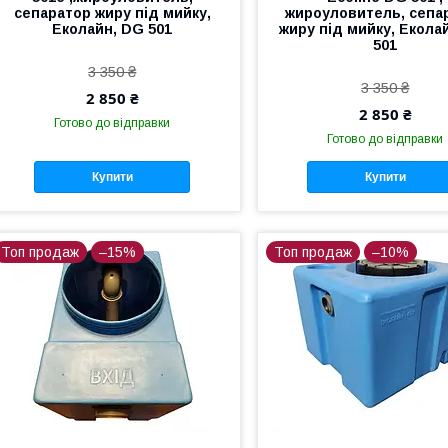
сепаратор жиру під мийку,
жироуловитель, сепа
Еколайн, DG 501
жиру під мийку, Екола
501
3 350 ₴
3 350 ₴
2 850 ₴
2 850 ₴
Готово до відправки
Готово до відправки
Купити
Купити
Топ продаж
–15%
Топ продаж
–10%