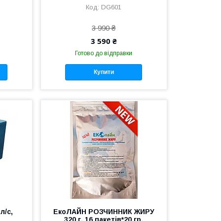
DG601
3 990 ₴
3 590 ₴
Готово до відправки
Купити
л/с,
ЕкоЛАЙН РОЗЧИННИК ЖИРУ
320 г, 16 пакетів*20 гр,