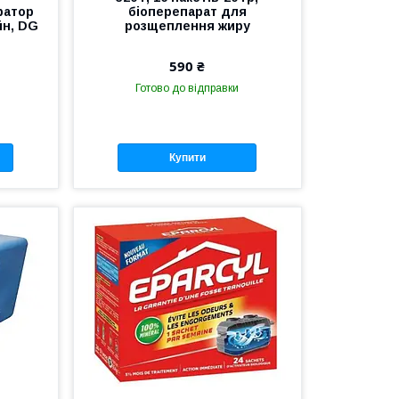
ратор
біоперепарат для
йн, DG
розщеплення жиру
590 ₴
Готово до відправки
Купити