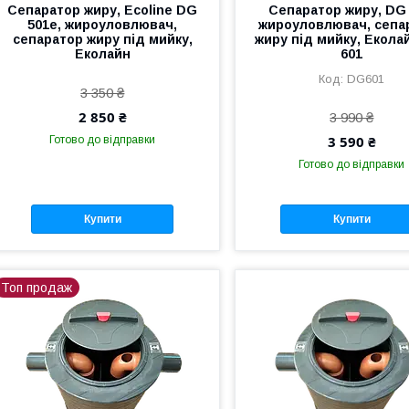
Сепаратор жиру, Ecoline DG
Сепаратор жиру, DG 
501e, жироуловлювач,
жироуловлювач, сепа
сепаратор жиру під мийку,
жиру під мийку, Екола
Еколайн
601
DG601
3 350 ₴
2 850 ₴
3 990 ₴
3 590 ₴
Готово до відправки
Готово до відправки
Купити
Купити
Топ продаж