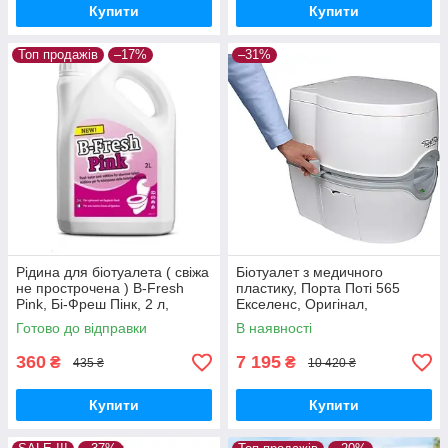
Купити
Купити
Топ продажів
–17%
–31%
Рідина для біотуалета ( свіжа
Біотуалет з медичного
не прострочена ) B-Fresh
пластику, Порта Поті 565
Pink, Бі-Фреш Пінк, 2 л,
Екселенс, Оригінал,
THETFORD.
THETFORD, Porta Potti 565
Готово до відправки
В наявності
Excellence. Біотуалет
портативний.
360
7 195
₴
₴
435 ₴
10 420 ₴
Купити
Купити