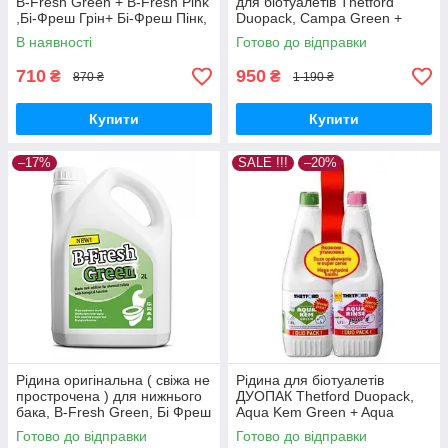
B-Fresh Green + B-Fresh Pink
для біотуалетів Thetford
,Бі-Фреш Грін+ Бі-Фреш Пінк,
Duopack, Campa Green +
2л+2 л, THETFORD.
Aqua Rinse Plus, 2x1,5 л
В наявності
Готово до відправки
710
950
₴
₴
870 ₴
1 190 ₴
Купити
Купити
–17%
SALE !!!
–20%
Рідина оригінальна ( свіжа не
Рідина для біотуалетів
прострочена ) для нижнього
ДУОПАК Thetford Duopack,
бака, B-Fresh Green, Бі Фреш
Aqua Kem Green + Aqua
Грін, 2 л, THETFORD.
Rinse Plus, 2x1,5 л
Готово до відправки
Готово до відправки