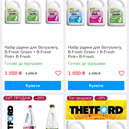
Набір рідини для біотуалету,
Набір рідини для біотуалету,
B-Fresh Green + B-Fresh
B-Fresh Green + B-Fresh
Pink+ B-Fresh
Pink+ B-Fresh
Blu, THETFORD.
Blu, THETFORD.
Готово до відправки
Готово до відправки
1 050
1 050
₴
₴
1 290 ₴
1 290 ₴
Купити
Купити
ХИТ ПРОДАЖ
–20%
Топ продажів
–18%