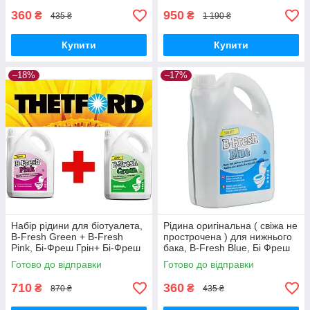
360
950
₴
₴
435 ₴
1 190 ₴
Купити
Купити
–18%
–17%
Набір рідини для біотуалета,
Рідина оригінальна ( свіжа не
B-Fresh Green + B-Fresh
прострочена ) для нижнього
Pink, Бі-Фреш Грін+ Бі-Фреш
бака, B-Fresh Blue, Бі Фреш
Пінк, 2 л + 2 л, THETFORD.
Блю, 2 л, THETFORD.
Готово до відправки
Готово до відправки
710
360
₴
₴
870 ₴
435 ₴