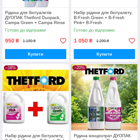
Рідина для біотуалетів
Набір рідини для біотуалету,
ДУОПАК Thetford Duopack,
B-Fresh Green + B-Fresh
Campa Green + Campa Rinse
Pink+ B-Fresh
Plus, 2x1,5 л
Blu, THETFORD.
Готово до відправки
Готово до відправки
950
1 050
₴
₴
1 190 ₴
1 290 ₴
Купити
Купити
–18%
–20%
Набір рідини для біотуалету,
Рідина концентрат ДУОПАК