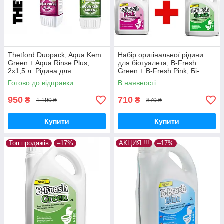
Thetford Duopack, Aqua Kem
Набір оригінальної рідини
Green + Aqua Rinse Plus,
для біотуалета, B-Fresh
2x1,5 л. Рідина для
Green + B-Fresh Pink, Бі-
біотуалетів ДУОПАК.
Фреш Грін+ Бі-Фреш Пінк, 2 л
Готово до відправки
В наявності
+ 2 л, THETFORD.
950
710
₴
₴
1 190 ₴
870 ₴
Купити
Купити
Топ продажів
–17%
АКЦИЯ !!!
–17%