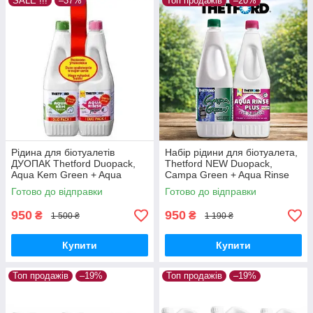
SALE !!!
–37%
Топ продажів
–20%
Рідина для біотуалетів
Набір рідини для біотуалета,
ДУОПАК Thetford Duopack,
Thetford NEW Duopack,
Aqua Kem Green + Aqua
Campa Green + Aqua Rinse
Rinse Plus, 2x1,5 л
Plus, 2x1,5 л
Готово до відправки
Готово до відправки
950
950
₴
₴
1 500 ₴
1 190 ₴
Купити
Купити
Топ продажів
–19%
Топ продажів
–19%