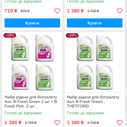
Готово до відправки
Готово до відправки
2 л + 2 л, THETFORD.
710
1 380
₴
₴
870 ₴
1 710 ₴
Купити
Купити
–19%
–19%
Набір рідини для біотуалету
Набір рідини для біотуалету
4шт, B-Fresh Green 2 шт + B-
4шт, B-Fresh Green ,
Fresh Pink -2 шт ,
THETFORD.
THETFORD.
Готово до відправки
Готово до відправки
1 380
1 380
₴
₴
1 710 ₴
1 710 ₴