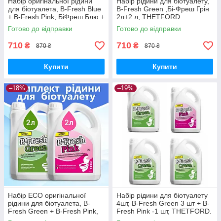
Набір оригінальної рідини
Набір рідини для біотуалету,
для біотуалета, B-Fresh Blue
B-Fresh Green ,Бі-Фреш Грін
+ B-Fresh Pink, БіФреш Блю +
2л+2 л, THETFORD.
Бі-Фреш Пінк, 2 л + 2 л,
Готово до відправки
Готово до відправки
THETFORD.
710
710
₴
₴
870 ₴
870 ₴
Купити
Купити
–18%
–19%
Набір ECO оригінальної
Набір рідини для біотуалету
рідини для біотуалета, B-
4шт, B-Fresh Green 3 шт + B-
Fresh Green + B-Fresh Pink,
Fresh Pink -1 шт, THETFORD.
Бі-Фреш Грін+ Бі-Фреш Пінк,