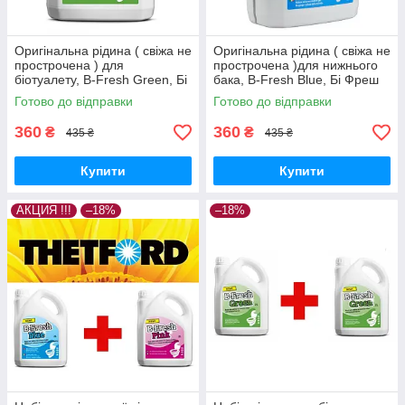
Оригінальна рідина ( свіжа не
Оригінальна рідина ( свіжа не
прострочена ) для
прострочена )для нижнього
біотуалету, B-Fresh Green, Бі
бака, B-Fresh Blue, Бі Фреш
Фреш Грін, 2 л, THETFORD.
Блю, 2 л, THETFORD.
Готово до відправки
Готово до відправки
360
360
₴
₴
435 ₴
435 ₴
Купити
Купити
АКЦИЯ !!!
–18%
–18%