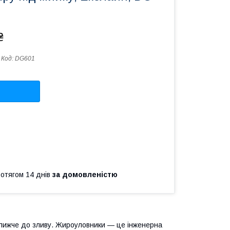
₴
Код:
DG601
ротягом 14 днів
за домовленістю
ближче до зливу. Жироуловники — це інженерна