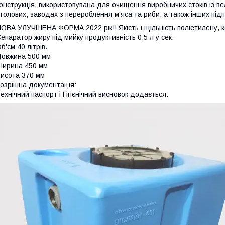
онструкція, використовувана для очищення виробничих стоків із в
толових, заводах з перероблення м'яса та риби, а також інших під
ОВА УЛУЧШЕНА ФОРМА 2022 рік!! Якість і щільність поліетилену, ко
епаратор жиру під мийку продуктивність 0,5 л у сек.
б'єм 40 літрів.
овжина 500 мм
ирина 450 мм
исота 370 мм
озрішна документація:
ехнічний паспорт і Гігієнічний висновок додається.