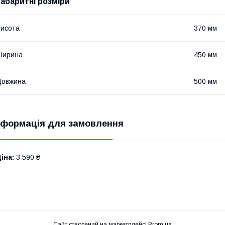
Габаритні розміри
исота
370 мм
Ширина
450 мм
Довжина
500 мм
нформація для замовлення
іна:
3 590 ₴
Сайт створений на маркетплейсі
Prom.ua