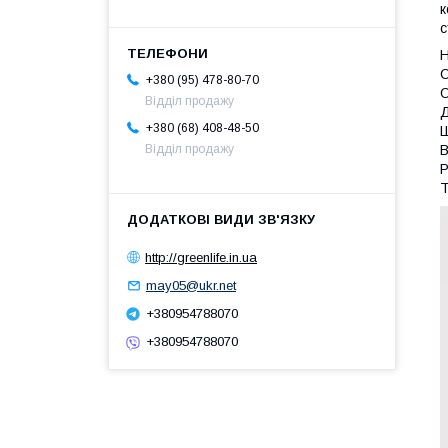
к
с
Н
С
+380 (95) 478-80-70
О
Відділ продажу
Д
+380 (68) 408-48-50
Ш
В
Відділ продажу
Р
Т
http://greenlife.in.ua
may05@ukr.net
+380954788070
+380954788070