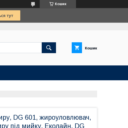
Кошик
Кошик
иру, DG 601, жироуловлювач,
ру під мийку, Еколайн, DG