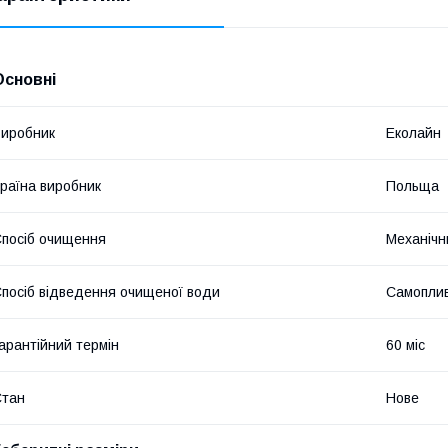
Основні
иробник
Еколайн
раїна виробник
Польща
посіб очищення
Механічн
посіб відведення очищеної води
Самопли
арантійний термін
60 міс
Стан
Нове