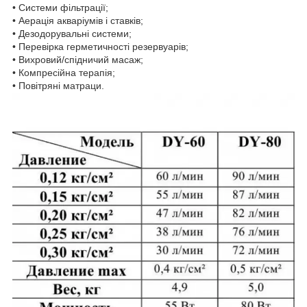
• Системи фільтрації;
• Аерація акваріумів і ставків;
• Дезодорувальні системи;
• Перевірка герметичності резервуарів;
• Вихровий/спідничий масаж;
• Компресійна терапія;
• Повітряні матраци.