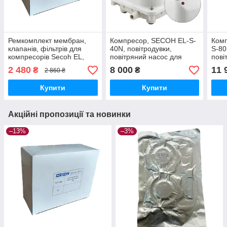
Ремкомплект мембран,
Компресор, SECOH EL-S-
Ком
клапанів, фільтрів для
40N, повітродувки,
S-80
компресорів Secoh EL,
повітряний насос для
пові
Еколайн, SECOH.
септика, ставка , Эколайн,
септ
2 480
8 000
11 
₴
₴
2 860 ₴
SECOH .
SEC
Купити
Купити
Акційні пропозиції та новинки
–13%
–3%