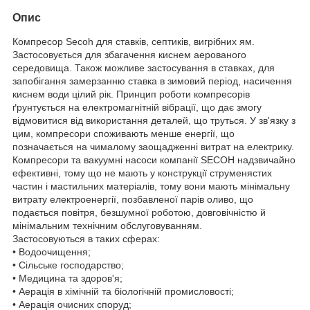
Опис
Компресор Secoh для ставків, септиків, вигрібних ям.
Застосовується для збагачення киснем аерованого
середовища. Також можливе застосування в ставках, для
запобігання замерзанню ставка в зимовий період, насичення
киснем води цілий рік. Принцип роботи компресорів
ґрунтується на електромагнітній вібрації, що дає змогу
відмовитися від використання деталей, що труться. У зв'язку з
цим, компресори споживають менше енергії, що
позначається на чималому заощадженні витрат на електрику.
Компресори та вакуумні насоси компанії SECOH надзвичайно
ефективні, тому що не мають у конструкції струменястих
частин і мастильних матеріалів, тому вони мають мінімальну
витрату електроенергії, позбавленої парів оливо, що
подається повітря, безшумної роботою, довговічністю й
мінімальним технічним обслуговуванням.
Застосовуються в таких сферах:
• Водоочищення;
• Сільське господарство;
• Медицина та здоров'я;
• Аерація в хімічній та біологічній промисловості;
• Аерація очисних споруд;