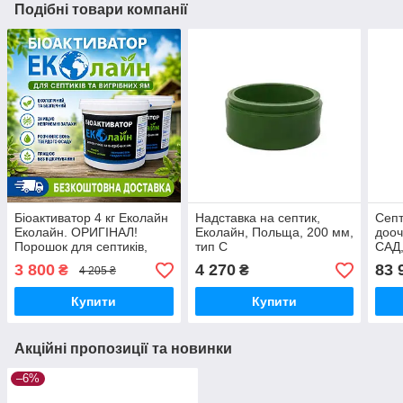
Подібні товари компанії
Біоактиватор 4 кг Еколайн
Надставка на септик,
Септ
Еколайн. ОРИГІНАЛ!
Еколайн, Польща, 200 мм,
дооч
Порошок для септиків,
тип С
САД,
вигрібних ям, туалетів.
Літр
3 800
4 270
83 
₴
₴
4 205 ₴
Купити
Купити
Акційні пропозиції та новинки
–6%