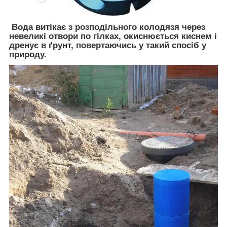
Вода витікає з розподільного колодязя через
невеликі отвори по гілках, окиснюється киснем і
дренує в ґрунт, повертаючись у такий спосіб у
природу.