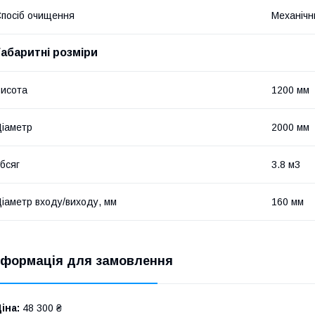
посіб очищення
Механічн
Габаритні розміри
исота
1200 мм
іаметр
2000 мм
бсяг
3.8 м3
іаметр входу/виходу, мм
160 мм
нформація для замовлення
іна:
48 300 ₴