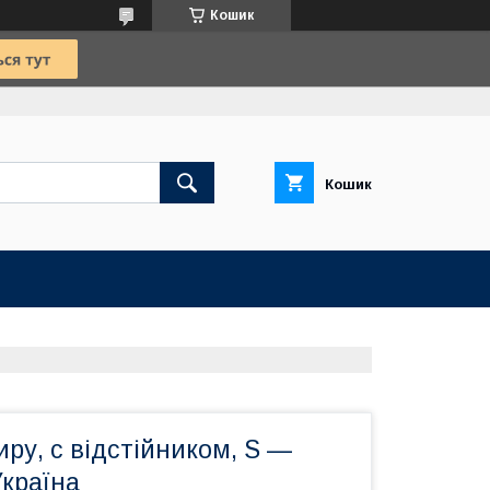
Кошик
Кошик
ру, c відстійником, S —
 Україна