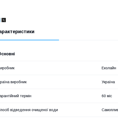
арактеристики
Основні
иробник
Еколайн
раїна виробник
Україна
арантійний термін
60 міс
посіб відведення очищеної води
Самопли