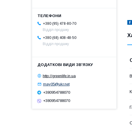
+380 (95) 478-80-70
Відділ продажу
Х
+380 (68) 408-48-50
Відділ продажу
http://greenlife.in.ua
В
may05@ukr.net
К
+380954788070
+380954788070
Г
С