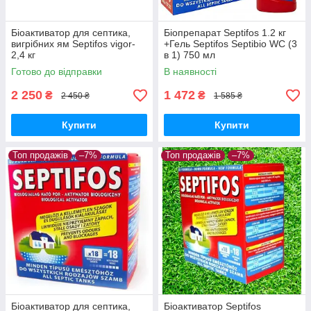
Біоактиватор для септика,
Біопрепарат Septifos 1.2 кг
вигрібних ям Septifos vigor-
+Гель Septifos Septibio WC (3
2,4 кг
в 1) 750 мл
Готово до відправки
В наявності
2 250
1 472
₴
₴
2 450 ₴
1 585 ₴
Купити
Купити
Топ продажів
–7%
Топ продажів
–7%
Біоактиватор для септика,
Біоактиватор Septifos