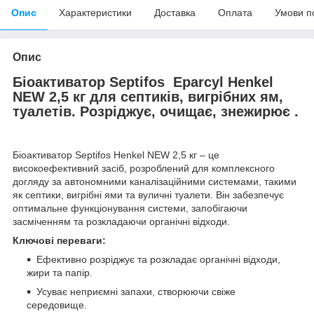
Опис
Характеристики
Доставка
Оплата
Умови п
Опис
Біоактиватор Septifos Eparcyl Henkel
NEW 2,5 кг для септиків, вигрібних ям,
туалетів. Розріджує, очищає, знежирює .
Біоактиватор Septifos Henkel NEW 2,5 кг – це
високоефективний засіб, розроблений для комплексного
догляду за автономними каналізаційними системами, такими
як септики, вигрібні ями та вуличні туалети. Він забезпечує
оптимальне функціонування системи, запобігаючи
засміченням та розкладаючи органічні відходи.
Ключові переваги:
Ефективно розріджує та розкладає органічні відходи,
жири та папір.
Усуває неприємні запахи, створюючи свіже
середовище.