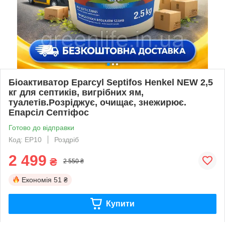
Біоактиватор Eparcyl Septifos Henkel NEW 2,5
кг для септиків, вигрібних ям,
туалетів.Розріджує, очищає, знежирює.
Епарсіл Септіфос
Готово до відправки
Код: EP10
Роздріб
2 499
₴
2 550 ₴
Економія
51 ₴
Купити