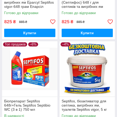
вигрібних ям Eparcyl Septifos
(Септифос) 648 г для
vigor-648 грам Епарсіл
септиків та вигрібних ям
Септифос
(Франція)
Готово до відправки
Готово до відправки
825
825
₴
₴
885 ₴
885 ₴
Купити
Купити
Топ продажів
–6%
–4%
Біопрепарат Septifos
Septifos, біоактиватор для
648г+Гель Septifos Septibio
септика, вигрібних ям,
WC (3 в 1) 750 мл
туалетів Septifos vigor, 5 кг
В наявності
Готово до відправки