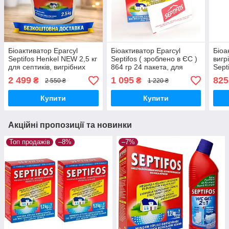
Біоактиватор Eparcyl
Біоактиватор Eparcyl
Біоа
Septifos Henkel NEW 2,5 кг
Septifos ( зроблено в ЄС )
вигр
для септиків, вигрібних
864 гр 24 пакета, для
Sept
ям, туалетів.Розріджує,
септиків, вигрібних ям,
Епар
2 499
1 095
825
₴
₴
2 550 ₴
1 220 ₴
очищає, знежирює.
туалетів. Епарсіл
Епарсіл Септіфос
Септіфос.
Купити
Купити
Акційні пропозиції та новинки
Топ продажів
–8%
–7%