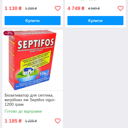
1 130
4 749
₴
₴
1 200 ₴
4 949 ₴
Купити
Купити
–3%
Біоактиватор для септика,
вигрібних ям Septifos vigor-
1200 грам
Готово до відправки
1 185
₴
1 225 ₴