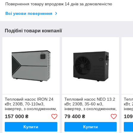
Повернення товару впродовж 14 днів за домовленістю
Всі умови повернення
Подібні товари компанії
Тепловий насос IRON 24
Тепловий насос NEO 13.2
Тепл
кВт, 230В, 70-110м3,
кВт, 230В, 35-60 м3,
кВт,
інвертер, з охолодженням,
інвертер, з охолодженням,
інве
WI-FI
WI-FI
WI-F
157 000
79 400
109
₴
₴
Купити
Купити