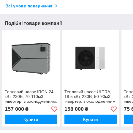
Всі умови повернення
Подібні товари компанії
Тепловий насос IRON 24
Тепловий насос ULTRA,
Тепл
кВт, 230В, 70-110м3,
18.5 кВт, 230В, 50-90м3,
кВт,
інвертер, з охолодженням,
інвертер, з охолодженням,
інве
WI-FI
WI-FI
WI-F
157 000
158 000
75 
₴
₴
Купити
Купити