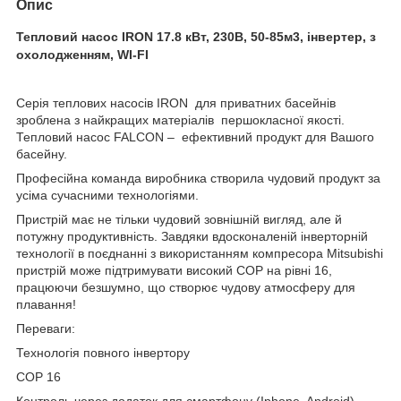
Опис
Тепловий насос IRON 17.8 кВт, 230В, 50-85м3, інвертер, з
охолодженням, WI-FI
Серія теплових насосів IRON для приватних басейнів
зроблена з найкращих матеріалів першокласної якості.
Тепловий насос FALCON – ефективний продукт для Вашого
басейну.
Професійна команда виробника створила чудовий продукт за
усіма сучасними технологіями.
Пристрій має не тільки чудовий зовнішній вигляд, але й
потужну продуктивність. Завдяки вдосконаленій інверторній
технології в поєднанні з використанням компресора Mitsubishi
пристрій може підтримувати високий COP на рівні 16,
працюючи безшумно, що створює чудову атмосферу для
плавання!
Переваги:
Технологія повного інвертору
COP 16
Контроль через додаток для смартфону (Iphone, Android)