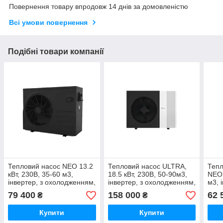
Повернення товару впродовж 14 днів за домовленістю
Всі умови повернення
Подібні товари компанії
Тепловий насос NEO 13.2
Тепловий насос ULTRA,
Тепл
кВт, 230В, 35-60 м3,
18.5 кВт, 230В, 50-90м3,
NEO 
інвертер, з охолодженням,
інвертер, з охолодженням,
м3, 
WI-FI
WI-FI
охол
79 400
158 000
62 
₴
₴
Купити
Купити