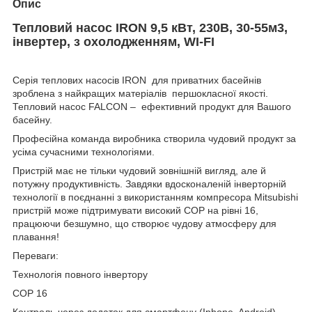
Опис
Тепловий насос IRON 9,5 кВт, 230В, 30-55м3,
інвертер, з охолодженням, WI-FI
Серія теплових насосів IRON для приватних басейнів
зроблена з найкращих матеріалів першокласної якості.
Тепловий насос FALCON – ефективний продукт для Вашого
басейну.
Професійна команда виробника створила чудовий продукт за
усіма сучасними технологіями.
Пристрій має не тільки чудовий зовнішній вигляд, але й
потужну продуктивність. Завдяки вдосконаленій інверторній
технології в поєднанні з використанням компресора Mitsubishi
пристрій може підтримувати високий COP на рівні 16,
працюючи безшумно, що створює чудову атмосферу для
плавання!
Переваги:
Технологія повного інвертору
COP 16
Контроль через додаток для смартфону (Iphone, Android)