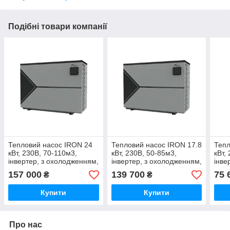
Подібні товари компанії
Тепловий насос IRON 24
Тепловий насос IRON 17.8
Тепл
кВт, 230В, 70-110м3,
кВт, 230В, 50-85м3,
кВт,
інвертер, з охолодженням,
інвертер, з охолодженням,
інве
WI-FI
WI-FI
WI-F
157 000
139 700
75 
₴
₴
Купити
Купити
Про нас