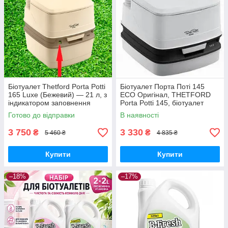
Біотуалет Thetford Porta Potti
Біотуалет Порта Поті 145
165 Luxe (Бежевий) — 21 л, з
ECO Оригінал, THETFORD
індикатором заповнення
Porta Potti 145, біотуалет
портативний. Біотуалет
Готово до відправки
В наявності
портативний.
3 750
3 330
₴
₴
5 460 ₴
4 835 ₴
Купити
Купити
–18%
–17%