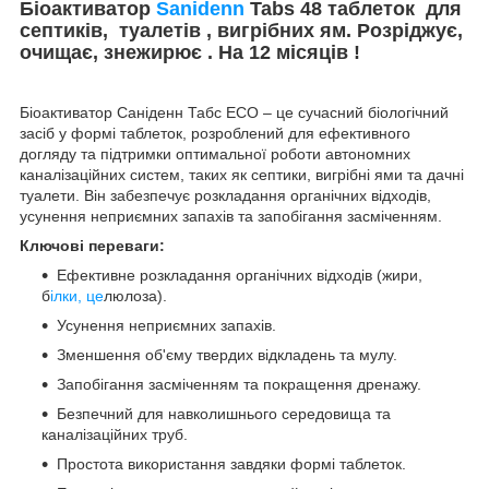
Біоактиватор
Sanidenn
Tabs 48 таблеток для
септиків, туалетів , вигрібних ям. Розріджує,
очищає, знежирює . На 12 місяців !
Біоактиватор Саніденн Табс ECO – це сучасний біологічний
засіб у формі таблеток, розроблений для ефективного
догляду та підтримки оптимальної роботи автономних
каналізаційних систем, таких як септики, вигрібні ями та дачні
туалети. Він забезпечує розкладання органічних відходів,
усунення неприємних запахів та запобігання засміченням.
Ключові переваги:
Ефективне розкладання органічних відходів (жири,
б
ілки, це
люлоза).
Усунення неприємних запахів.
Зменшення об'єму твердих відкладень та мулу.
Запобігання засміченням та покращення дренажу.
Безпечний для навколишнього середовища та
каналізаційних труб.
Простота використання завдяки формі таблеток.