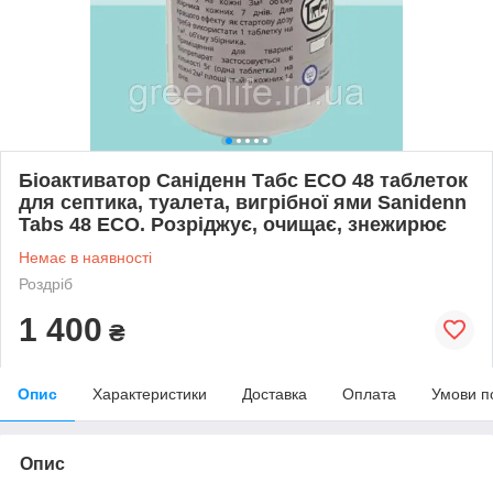
Біоактиватор Саніденн Табс ECO 48 таблеток
для септика, туалета, вигрібної ями Sanidenn
Tabs 48 ECO. Розріджує, очищає, знежирює
Немає в наявності
Роздріб
1 400
₴
Опис
Характеристики
Доставка
Оплата
Умови п
Опис