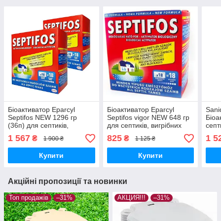
Біоактиватор Eparcyl
Біоактиватор Eparcyl
Sani
Septifos NEW 1296 гр
Septifos vigor NEW 648 гр
Біоа
(36п) для септиків,
для септиків, вигрібних
септ
вигрібних ям,
ям, туалетів.Розріджує,
Розр
1 567
825
1 5
₴
₴
1 900 ₴
1 125 ₴
туалетів.Розріджує,
очищає, знежирює.
знеж
очищає, знежирює.
Епарсіл Септіфос
Купити
Купити
Епарсіл Септіфос
Акційні пропозиції та новинки
Топ продажів
–31%
АКЦИЯ!!!
–31%