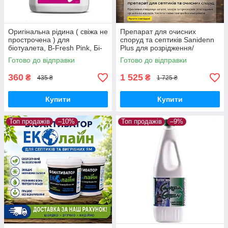
Оригінальна рідина ( свіжа не
Препарат для очисних
прострочена ) для
споруд та септиків Sanidenn
біотуалета, B-Fresh Pink, Бі-
Plus для розрідження/
Фреш Пінк, 2 л, THETFORD.
очищення/знежирення 900 г
Готово до відправки
Готово до відправки
360
1 525
₴
₴
435 ₴
1 725 ₴
Купити
Купити
Топ продажів
–10%
Топ продажів
–9%