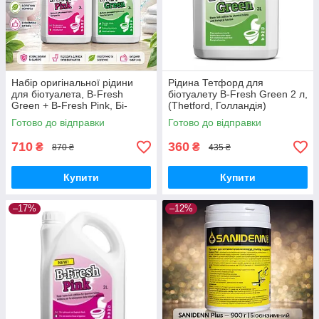
Набір оригінальної рідини
Рідина Тетфорд для
для біотуалета, B-Fresh
біотуалету B-Fresh Green 2 л,
Green + B-Fresh Pink, Бі-
(Thetford, Голландія)
Фреш Грін+ Бі-Фреш Пінк, 2 л
Готово до відправки
Готово до відправки
+ 2 л, THETFORD.
710
360
₴
₴
870 ₴
435 ₴
Купити
Купити
–17%
–12%