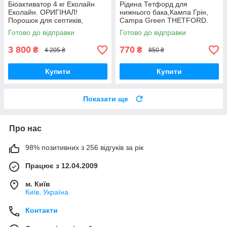
Біоактиватор 4 кг Еколайн
Рідина Тетфорд для
Еколайн. ОРИГІНАЛ!
нижнього бака,Кампа Грін,
Порошок для септиків,
Campa Green THETFORD.
вигрібних ям, туалетів.
Готово до відправки
Готово до відправки
3 800
770
₴
₴
4 205 ₴
850 ₴
Купити
Купити
Показати ще
Про нас
98% позитивних з 256 відгуків за рік
Працює з 12.04.2009
м. Київ
Київ, Україна
Контакти