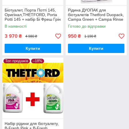
Біотуалет, Порта Потті 145,
Рідина ДУОПАК для
Оригінал,THETFORD, Porta
біотуалетів Thetford Duopack,
Potti 145 + набір Бі Фреш Грін
Campa Green + Campa Rinse
+ Бі Фреш Пінк
Plus, 2x1,5 л
В наявності
Готово до відправки
3 970
950
₴
₴
4 980 ₴
1 190 ₴
Купити
Купити
Топ продажів
–18%
Набір рідини для біотуалету,
B-Fresh Pink + B-Fresh