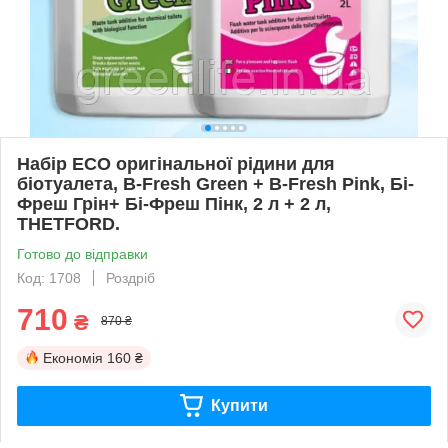
Набір ECO оригінальної рідини для
біотуалета, B-Fresh Green + B-Fresh Pink, Бі-
Фреш Грін+ Бі-Фреш Пінк, 2 л + 2 л,
THETFORD.
Готово до відправки
Код: 1708
Роздріб
710
₴
870 ₴
Економія
160 ₴
Купити