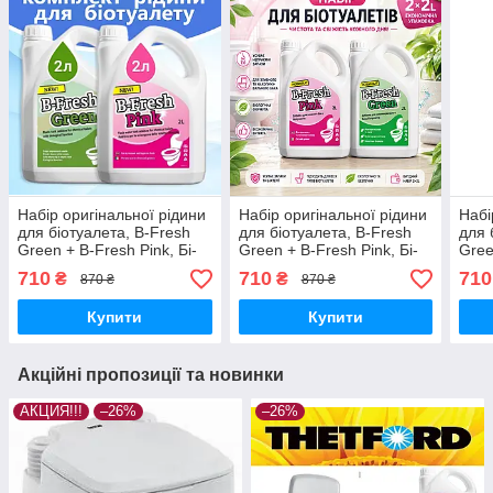
Набір оригінальної рідини
Набір оригінальної рідини
Набі
для біотуалета, B-Fresh
для біотуалета, B-Fresh
для 
Green + B-Fresh Pink, Бі-
Green + B-Fresh Pink, Бі-
Gree
Фреш Грін+ Бі-Фреш Пінк,
Фреш Грін+ Бі-Фреш Пінк,
Фреш
710
710
710
₴
₴
870 ₴
870 ₴
2 л + 2 л, THETFORD.
2 л + 2 л, THETFORD.
2 л 
Купити
Купити
Акційні пропозиції та новинки
АКЦИЯ!!!
–26%
–26%