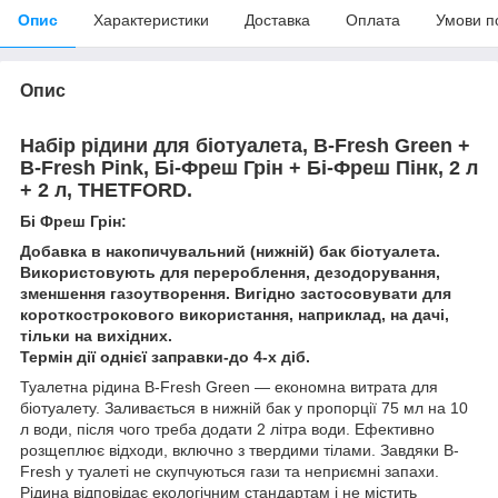
Опис
Характеристики
Доставка
Оплата
Умови п
Опис
Набір рідини для біотуалета, B-Fresh Green +
B-Fresh Pink, Бі-Фреш Грін + Бі-Фреш Пінк, 2 л
+ 2 л, THETFORD.
Бі Фреш Грін:
Добавка в накопичувальний (нижній) бак біотуалета.
Використовують для перероблення, дезодорування,
зменшення газоутворення. Вигідно застосовувати для
короткострокового використання, наприклад, на дачі,
тільки на вихідних.
Термін дії однієї заправки-до 4-х діб.
Туалетна рідина B-Fresh Green — економна витрата для
біотуалету. Заливається в нижній бак у пропорції 75 мл на 10
л води, після чого треба додати 2 літра води. Ефективно
розщеплює відходи, включно з твердими тілами. Завдяки B-
Fresh у туалеті не скупчуються гази та неприємні запахи.
Рідина відповідає екологічним стандартам і не містить