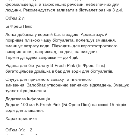
формальдегідів, а також інших речовин, небезпечних для
людини. Рекомендується заливати в біотуалет раз на 3 дні.
Об'єм 2 л.
Бі Фреш Пінк:
Легка добавка у верхній бак із водою. Ароматизує й
покриває плівкою чашу біотуалета, полегшує змивання,
зменшує витрату води. Підходить для короткострокового
використання, наприклад, на дачі, на вихідних.
Термін дії однієї заправки — до 4 діб
Рідина для біотуалету B-Fresh Pink (Бі-Фреш Пінк) —
багатоцільова домішка в бак для води для біотуалетів.
Слугує для приємного запаху та гігієнічного
змивання. Запобігає утворенню вапняних відкладень. Змащує
туалетні ущільнення.
Додаткова інформація
Додати 100 мл B-Fresh Pink (Бі-Фреш Пінк) на кожні 15 літрів
води для зливання.
Характеристики
Об'єм (л): 2