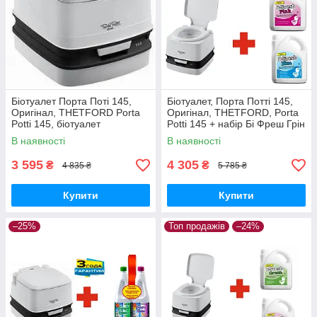
Біотуалет Порта Поті 145,
Біотуалет, Порта Потті 145,
Оригінал, THETFORD Porta
Оригінал, THETFORD, Porta
Potti 145, біотуалет
Potti 145 + набір Бі Фреш Грін
портативний. Біотуалет
+ Бі Фреш Пінк
В наявності
В наявності
портативний.
3 595
4 305
₴
₴
4 835 ₴
5 785 ₴
Купити
Купити
–25%
Топ продажів
–24%