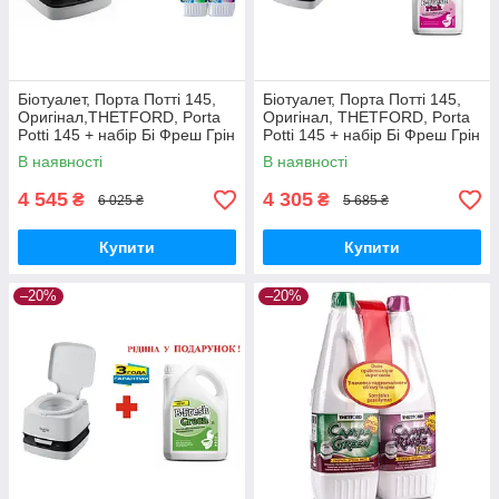
Біотуалет, Порта Потті 145,
Біотуалет, Порта Потті 145,
Оригінал,THETFORD, Porta
Оригінал, THETFORD, Porta
Potti 145 + набір Бі Фреш Грін
Potti 145 + набір Бі Фреш Грін
+ Бі Фреш Пінк
+ Бі Фреш Пінк
В наявності
В наявності
4 545
4 305
₴
₴
6 025 ₴
5 685 ₴
Купити
Купити
–20%
–20%