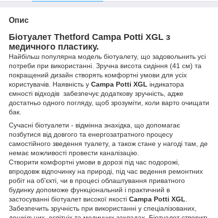
Опис
Біотуалет Thetford Campa Potti XGL з
медичного пластику.
Найбільш популярна модель біотуалету, що задовольнить усі
потреби при використанні. Зручна висота сидіння (41 см) та
покращений дизайн створять комфортні умови для усіх
користувачів. Наявність у
Campa Potti XGL
індикатора
ємності відходів забезпечує додаткову зручність, адже
достатньо одного погляду, щоб зрозуміти, коли варто очищати
бак.
Сучасні біотуалети - відмінна знахідка, що допомагає
позбутися від довгого та енергозатратного процесу
самостійного зведення туалету, а також стане у нагоді там, де
немає можливості провести каналізацію.
Створити комфортні умови в дорозі під час подорожі,
впродовж відпочинку на природі, під час ведення ремонтних
робіт на об'єкті, чи в процесі облаштування приватного
будинку допоможе функціональний і практичний в
застосуванні біотуалет високої якості
Campa Potti XGL
.
Забезпечить зручність при використанні у спеціалізованих,
дошкільних, освітніх та медичних закладах. Біотуалет створить