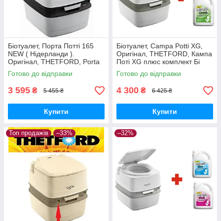
Біотуалет, Порта Потті 165
Біотуалет, Campa Potti XG,
NEW ( Нідерланди ).
Оригінал, THETFORD, Кампа
Оригінал, THETFORD, Porta
Поті XG плюс комплект Бі
Potti 165. Біотуалет
Фреш Грін + Бі Фреш Пінк
Готово до відправки
Готово до відправки
портативний.
3 595
4 300
₴
₴
5 455 ₴
6 425 ₴
Купити
Купити
Топ продажів
–33%
–32%