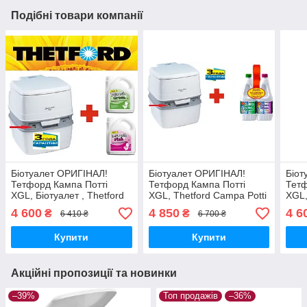
Подібні товари компанії
Біотуалет ОРИГІНАЛ!
Біотуалет ОРИГІНАЛ!
Біот
Тетфорд Кампа Потті
Тетфорд Кампа Потті
Тетф
XGL, Біотуалет , Thetford
XGL, Thetford Campa Potti
XGL,
Campa Potti XGL
XGL портативний +
Camp
4 600
4 850
4 6
₴
₴
6 410 ₴
6 700 ₴
портативний + компл Бі
концентрат Thetford
порт
Фреш Грін + Бі Фреш Пінк
Duopaс
Фреш
Купити
Купити
Акційні пропозиції та новинки
–39%
Топ продажів
–36%