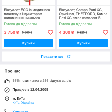
Біотуалет ECO із медичного
Біотуалет, Campa Potti XG,
пластику з індикатором
Оригінал, THETFORD, Кампа
наповнення нижнього
Поті XG плюс комплект Бі
бакуThetford Porta Potti 165
Фреш Блю + Бі Фреш Пінк
Готово до відправки
Готово до відправки
Luxe бежевий, портативний .
3 750
4 300
₴
₴
5 560 ₴
6 325 ₴
Купити
Купити
Показати ще
Про нас
98% позитивних з 256 відгуків за рік
Працює з 12.04.2009
м. Київ
Київ, Україна
Контакти