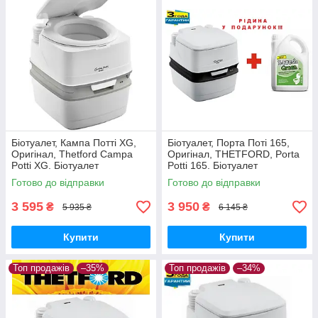
Біотуалет, Кампа Потті XG,
Біотуалет, Порта Поті 165,
Оригінал, Thetford Campa
Оригінал, THETFORD, Porta
Potti XG. Біотуалет
Potti 165. Біотуалет
портативний.
портативний.
Готово до відправки
Готово до відправки
3 595
3 950
₴
₴
5 935 ₴
6 145 ₴
Купити
Купити
Топ продажів
–35%
Топ продажів
–34%