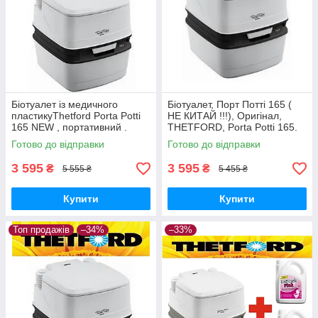
Біотуалет із медичного
Біотуалет, Порт Потті 165 (
пластикуThetford Porta Potti
НЕ КИТАЙ !!!), Оригінал,
165 NEW , портативний .
THETFORD, Porta Potti 165.
Біотуалет портативний.
Готово до відправки
Готово до відправки
3 595
3 595
₴
₴
5 555 ₴
5 455 ₴
Купити
Купити
Топ продажів
–34%
–33%