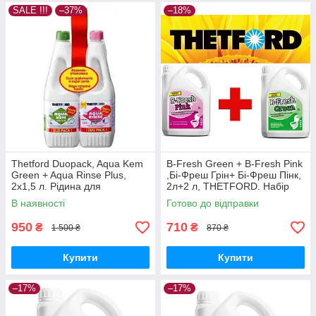
SALE !!!
–37%
–18%
Thetford Duopack, Aqua Kem
B-Fresh Green + B-Fresh Pink
Green + Aqua Rinse Plus,
,Бі-Фреш Грін+ Бі-Фреш Пінк,
2x1,5 л. Рідина для
2л+2 л, THETFORD. Набір
біотуалетів ДУОПАК.
рідини для біотуалету.
В наявності
Готово до відправки
950
710
₴
₴
1 500 ₴
870 ₴
Купити
Купити
–17%
–17%