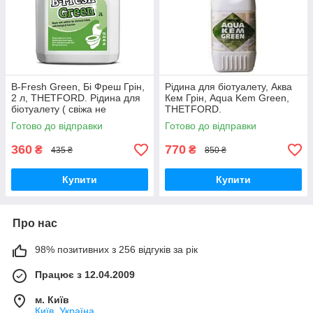
B-Fresh Green, Бі Фреш Грін,
Рідина для біотуалету, Аква
2 л, THETFORD. Рідина для
Кем Грін, Aqua Kem Green,
біотуалету ( свіжа не
THETFORD.
прострочена )
Готово до відправки
Готово до відправки
360
770
₴
₴
435 ₴
850 ₴
Купити
Купити
Про нас
98% позитивних з 256 відгуків за рік
Працює з 12.04.2009
м. Київ
Київ, Україна