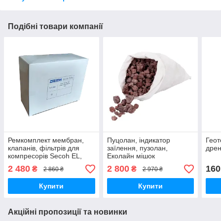
Подібні товари компанії
Ремкомплект мембран,
Пуцолан, індикатор
Геот
клапанів, фільтрів для
заїлення, пузолан,
дрен
компресорів Secoh EL,
Еколайн мішок
Еколайн, SECOH.
2 480
2 800
160
₴
₴
2 860 ₴
2 970 ₴
Купити
Купити
Акційні пропозиції та новинки