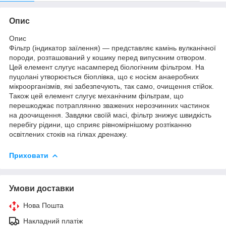
Опис
Опис
Фільтр (індикатор заїлення) — представляє камінь вулканічної
породи, розташований у кошику перед випускним отвором.
Цей елемент слугує насамперед біологічним фільтром. На
пуцолані утворюється біоплівка, що є носієм анаеробних
мікроорганізмів, які забезпечують, так само, очищення стійок.
Також цей елемент слугує механічним фільтрам, що
перешкоджає потраплянню зважених нерозчинних частинок
на доочищення. Завдяки своїй масі, фільтр знижує швидкість
перебігу рідини, що сприяє рівномірнішому розтіканню
освітлених стоків на гілках дренажу.
Приховати
Умови доставки
Нова Пошта
Накладний платіж