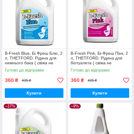
B-Fresh Blue, Бі Фреш Блю, 2
B-Fresh Pink, Бі-Фреш Пінк, 2
л, THETFORD. Рідина для
л, THETFORD. Рідина для
нижнього бака ( свіжа не
біотуалета ( свіжа не
прострочена )
прострочена ),
Готово до відправки
Готово до відправки
360
360
₴
₴
435 ₴
435 ₴
Купити
Купити
–17%
–9%