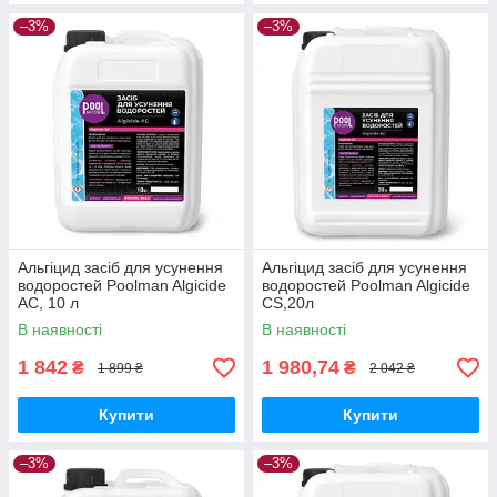
–3%
–3%
Альгіцид засіб для усунення
Альгіцид засіб для усунення
водоростей Poolman Algicide
водоростей Poolman Algicide
AC, 10 л
CS,20л
В наявності
В наявності
1 842
1 980,74
₴
₴
1 899 ₴
2 042 ₴
Купити
Купити
–3%
–3%