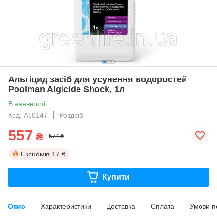
Альгіцид засіб для усунення водоростей
Poolman Algicide Shock, 1л
В наявності
Код: A50147
Роздріб
557
₴
574 ₴
Економія
17 ₴
Купити
Опис
Характеристики
Доставка
Оплата
Умови п