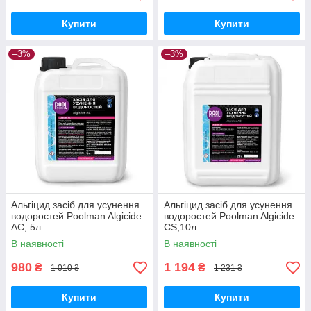
Купити
Купити
–3%
–3%
Альгіцид засіб для усунення
Альгіцид засіб для усунення
водоростей Poolman Algicide
водоростей Poolman Algicide
AC, 5л
CS,10л
В наявності
В наявності
980
1 194
₴
₴
1 010 ₴
1 231 ₴
Купити
Купити