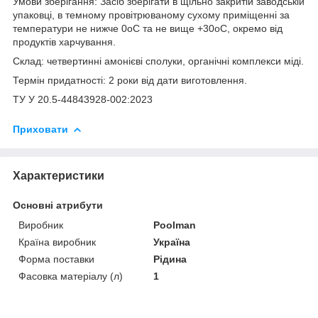
Умови зберігання: Засіб зберігати в щільно закритій заводській
упаковці, в темному провітрюваному сухому приміщенні за
температури не нижче 0оС та не вище +30оС, окремо від
продуктів харчування.
Склад: четвертинні амонієві сполуки, органічні комплекси міді.
Термін придатності: 2 роки від дати виготовлення.
ТУ У 20.5-44843928-002:2023
Приховати
Характеристики
Основні атрибути
Виробник
Poolman
Країна виробник
Україна
Форма поставки
Рідина
Фасовка матеріалу (л)
1