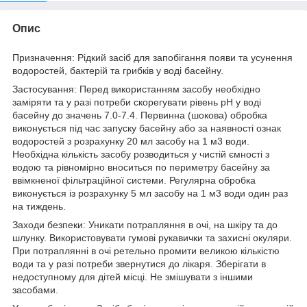
Опис
Призначення: Рідкий засіб для запобігання появи та усунення
водоростей, бактерій та грибків у воді басейну.
Застосування: Перед використанням засобу необхідно
заміряти та у разі потреби скорегувати рівень pH у воді
басейну до значень 7.0-7.4. Первинна (шокова) обробка
виконується під час запуску басейну або за наявності ознак
водоростей з розрахунку 20 мл засобу на 1 м3 води.
Необхідна кількість засобу розводиться у чистій ємності з
водою та рівномірно вноситься по периметру басейну за
ввімкненої фільтраційної системи. Регулярна обробка
виконується із розрахунку 5 мл засобу на 1 м3 води один раз
на тиждень.
Заходи безпеки: Уникати потрапляння в очі, на шкіру та до
шлунку. Використовувати гумові рукавички та захисні окуляри.
При потраплянні в очі ретельно промити великою кількістю
води та у разі потреби звернутися до лікаря. Зберігати в
недоступному для дітей місці. Не змішувати з іншими
засобами.