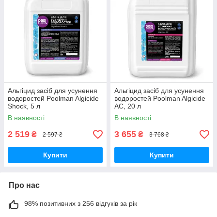
Альгіцид засіб для усунення
Альгіцид засіб для усунення
водоростей Poolman Algicide
водоростей Poolman Algicide
Shock, 5 л
AC, 20 л
В наявності
В наявності
2 519
3 655
₴
₴
2 597 ₴
3 768 ₴
Купити
Купити
Про нас
98% позитивних з 256 відгуків за рік