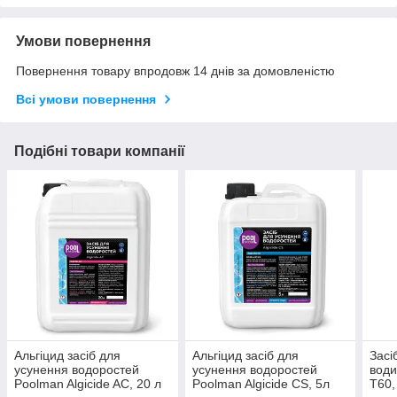
Умови повернення
Повернення товару впродовж 14 днів за домовленістю
Всі умови повернення
Подібні товари компанії
Альгіцид засіб для
Альгіцид засіб для
Засі
усунення водоростей
усунення водоростей
води
Poolman Algicide AC, 20 л
Poolman Algicide CS, 5л
T60,