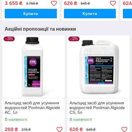
3 655
626
624
₴
₴
3 768 ₴
645 ₴
Купити
Купити
Акційні пропозиції та новинки
–3%
–3%
Альгіцид засіб для усунення
Альгіцид засіб для усунення
водоростей Poolman Algicide
водоростей Poolman Algicide
AC, 1л
CS, 5л
В наявності
В наявності
268
626
₴
₴
276 ₴
645 ₴