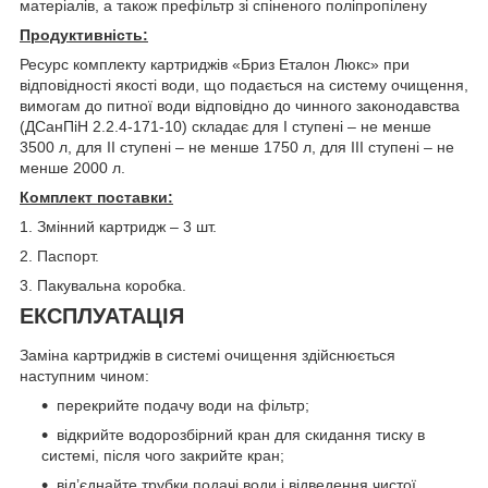
матеріалів, а також префільтр зі спіненого поліпропілену
Продуктивність:
Ресурс комплекту картриджів «Бриз Еталон Люкс» при
відповідності якості води, що подається на систему очищення,
вимогам до питної води відповідно до чинного законодавства
(ДСанПіН 2.2.4-171-10) складає для І ступені – не менше
3500 л, для ІІ ступені – не менше 1750 л, для ІІІ ступені – не
менше 2000 л.
Комплект поставки:
1. Змінний картридж – 3 шт.
2. Паспорт.
3. Пакувальна коробка.
ЕКСПЛУАТАЦІЯ
Заміна картриджів в системі очищення здійснюється
наступним чином:
перекрийте подачу води на фільтр;
відкрийте водорозбірний кран для скидання тиску в
системі, після чого закрийте кран;
від’єднайте трубки подачі води і відведення чистої