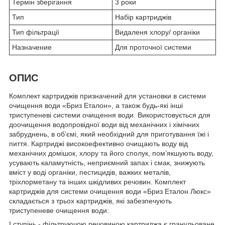
Термін зберігання
3 роки
Тип
Набір картриджів
Тип фільтрації
Видаленя хлору/ органіки
Назначение
Для проточної системи
ОПИС
Комплект картриджів призначений для установки в системи
очищення води «Бриз Еталон», а також будь-які інші
триступеневі системи очищення води. Використовується для
доочищення водопровідної води від механічних і хімічних
забруднень, в об’ємі, який необхідний для приготування їжі і
пиття. Картриджі високоефективно очищають воду від
механічних домішок, хлору та його сполук, пом’якшують воду,
усувають каламутність, неприємний запах і смак, знижують
вміст у воді органіки, пестицидів, важких металів,
тріхлорметану та інших шкідливих речовин. Комплект
картриджів для системи очищення води «Бриз Еталон Люкс»
складається з трьох картриджів, які забезпечують
триступеневе очищення води:
I ступінь - фільтруючою речовиною картриджа є гранульоване