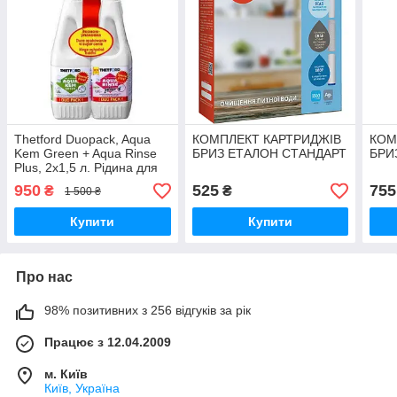
Thetford Duopack, Aqua
КОМПЛЕКТ КАРТРИДЖІВ
КОМ
Kem Green + Aqua Rinse
БРИЗ ЕТАЛОН СТАНДАРТ
БРИ
Plus, 2x1,5 л. Рідина для
біотуалетів ДУОПАК.
950
525
755
₴
₴
1 500 ₴
Купити
Купити
Про нас
98% позитивних з 256 відгуків за рік
Працює з 12.04.2009
м. Київ
Київ, Україна