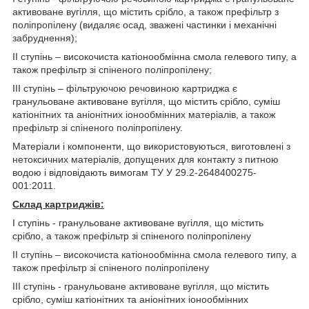
активоване вугілля, що містить срібло, а також префільтр з
поліпропілену (видаляє осад, зважені частинки і механічні
забруднення);
II ступінь – високочиста катіонообмінна смола гелевого типу, а
також префільтр зі спіненого поліпропілену;
III ступінь – фільтруючою речовиною картриджа є
гранульоване активоване вугілля, що містить срібло, суміш
катіонітних та аніонітних іонообмінних матеріалів, а також
префільтр зі спіненого поліпропілену.
Матеріали і компоненти, що використовуються, виготовлені з
нетоксичних матеріалів, допущених для контакту з питною
водою і відповідають вимогам ТУ У 29.2-2648400275-
001:2011.
Склад картриджів:
І ступінь - гранульоване активоване вугілля, що містить
срібло, а також префільтр зі спіненого поліпропілену
ІІ ступінь – високочиста катіонообмінна смола гелевого типу, а
також префільтр зі спіненого поліпропілену
ІІІ ступінь - гранульоване активоване вугілля, що містить
срібло, суміш катіонітних та аніонітних іонообмінних