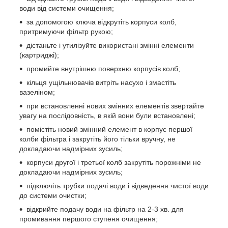
води від системи очищення;
за допомогою ключа відкрутіть корпуси колб,
притримуючи фільтр рукою;
дістаньте і утилізуйте використані змінні елементи
(картриджі);
промийте внутрішню поверхню корпусів колб;
кільця ущільнювачів витріть насухо і змастіть
вазеліном;
при встановленні нових змінних елементів звертайте
увагу на послідовність, в якій вони були встановлені;
помістіть новий змінний елемент в корпус першої
колби фільтра і закрутіть його тільки вручну, не
докладаючи надмірних зусиль;
корпуси другої і третьої колб закрутіть порожніми не
докладаючи надмірних зусиль;
підключіть трубки подачі води і відведення чистої води
до системи очистки;
відкрийте подачу води на фільтр на 2-3 хв. для
промивання першого ступеня очищення;