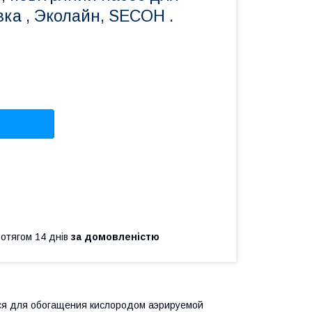
вка , Эколайн, SECOH .
ротягом 14 днів
за домовленістю
тся для обогащения кислородом аэрируемой