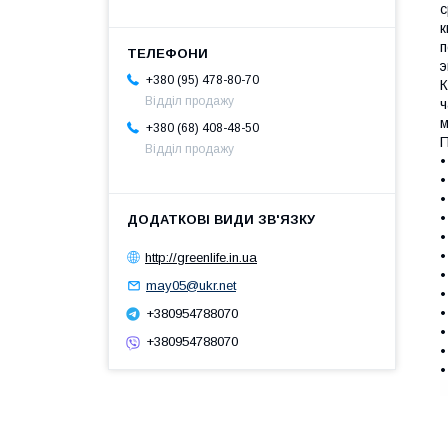
с
к
п
э
+380 (95) 478-80-70
К
Відділ продажу
ч
м
+380 (68) 408-48-50
П
Відділ продажу
•
•
•
•
•
•
http://greenlife.in.ua
•
may05@ukr.net
•
•
+380954788070
•
+380954788070
•
•