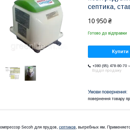
септика, ста
10 950 ₴
Готово до відправки
Купити
+380 (95) 478-80-70
Відділ продажу
повернення товару п
омпрессор Secoh для прудов,
септиков
, выгребных ям. Применяе