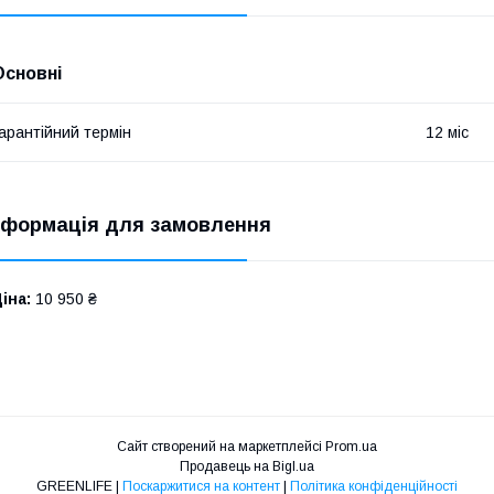
Основні
арантійний термін
12 міс
нформація для замовлення
іна:
10 950 ₴
Сайт створений на маркетплейсі
Prom.ua
Продавець на Bigl.ua
GREENLIFE |
Поскаржитися на контент
|
Політика конфіденційності