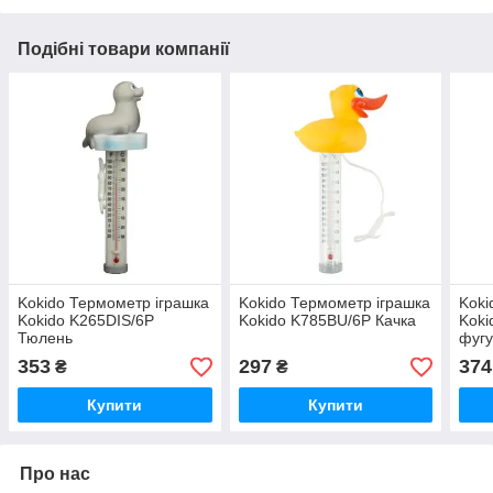
Подібні товари компанії
Kokido Термометр іграшка
Kokido Термометр іграшка
Koki
Kokido K265DIS/6P
Kokido K785BU/6P Качка
Koki
Тюлень
фуг
353
297
374
₴
₴
Купити
Купити
Про нас