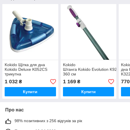
Kokido Щітка для дна
Kokido
Koki
Kokido Deluxe K052CS
Штанга Kokido Evolution K928BU/S 
дна 
трикутна
360 см
K32
1 032
1 169
770
₴
₴
Купити
Купити
Про нас
98% позитивних з 256 відгуків за рік