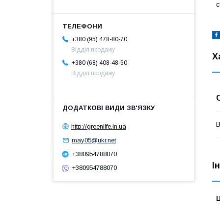
с
+380 (95) 478-80-70
Відділ продажу
Х
+380 (68) 408-48-50
Відділ продажу
В
http://greenlife.in.ua
may05@ukr.net
+380954788070
І
+380954788070
Ц