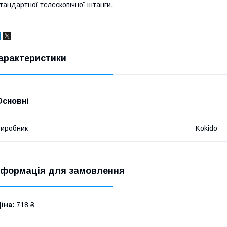
тандартної телескопічної штанги.
арактеристики
Основні
иробник
Kokido
нформація для замовлення
іна:
718 ₴