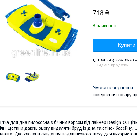
718 ₴
В наявності
Купити
+380 (95) 478-80-70
Відділ продажу
повернення товару п
ітка для дна пилососна з бічним ворсом під лайнер Design-O. Щіт
ічні щетини дають змогу видаляти бруд із дна та стінок басейну.
ланга. Два клапани скидання надлишкового тиску для використан