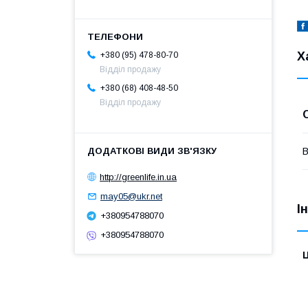
Х
+380 (95) 478-80-70
Відділ продажу
+380 (68) 408-48-50
Відділ продажу
В
http://greenlife.in.ua
may05@ukr.net
І
+380954788070
+380954788070
Ц