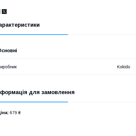
арактеристики
Основні
иробник
Kokido
нформація для замовлення
іна:
679 ₴