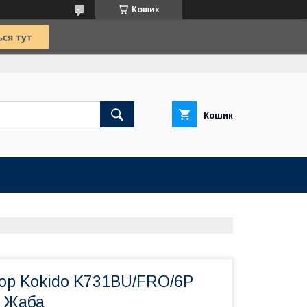
Кошик
Кошик
тор Kokido K731BU/FRO/6P
) Жаба