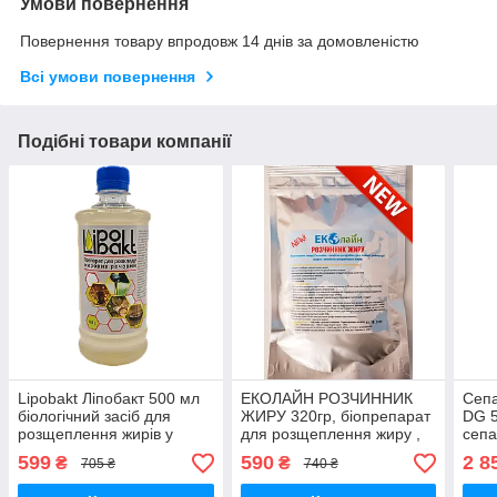
Умови повернення
Повернення товару впродовж 14 днів за домовленістю
Всі умови повернення
Подібні товари компанії
Lipobakt Ліпобакт 500 мл
ЕКОЛАЙН РОЗЧИННИК
Сепа
біологічний засіб для
ЖИРУ 320гр, біопрепарат
DG 5
розщеплення жирів у
для розщеплення жиру ,
сепа
трубах, септиках і
Екол
599
590
2 8
₴
₴
705 ₴
740 ₴
жироуловлювачах