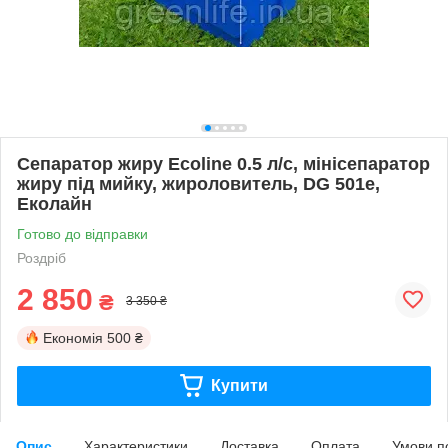
Сепаратор жиру Ecoline 0.5 л/с, мінісепаратор
жиру під мийку, жироловитель, DG 501e,
Еколайн
Готово до відправки
Роздріб
2 850
₴
3 350 ₴
Економія
500 ₴
Купити
Опис
Характеристики
Доставка
Оплата
Умови п