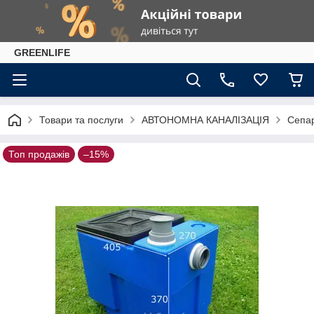
GREENLIFE
Товари та послуги
АВТОНОМНА КАНАЛІЗАЦІЯ
Сепар
Топ продажів
–15%