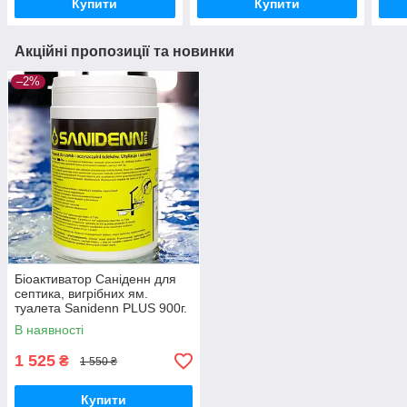
Купити
Купити
Акційні пропозиції та новинки
–2%
Біоактиватор Саніденн для
септика, вигрібних ям.
туалета Sanidenn PLUS 900г.
Розріджує, очищає, знежирює
В наявності
. Саніден.
1 525
₴
1 550 ₴
Купити