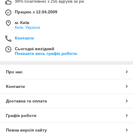
98% позитивних з 256 відгуків за рік
коалисцентные сепаратори. Ці сепаратори
,
призначені для
очищення стічних вод при номінальному потоці від 1,5 до 600
Працює з 12.04.2009
л/сек.
м. Київ
Київ, Україна
Контакти
Сьогодні вихідний
Показати весь графік роботи
Про нас
Контакти
Доставка та оплата
Графік роботи
Повна версія сайту