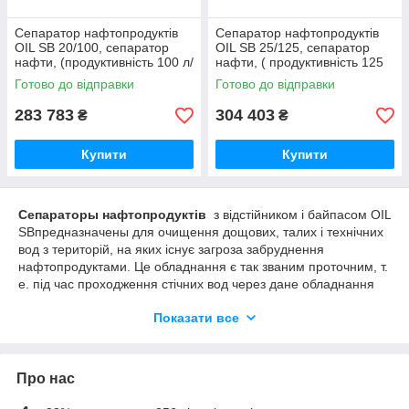
Сепаратор нафтопродуктів
Сепаратор нафтопродуктів
OIL SB 20/100, сепаратор
OIL SB 25/125, сепаратор
нафти, (продуктивність 100 л/
нафти, ( продуктивність 125
с)
л/с)
Готово до відправки
Готово до відправки
283 783
304 403
₴
₴
Купити
Купити
C
епараторы
нафтопродуктів
з відстійником і байпасом OIL
ЅВпредназначены для очищення дощових, талих і технічних
вод з територій, на яких існує загроза забруднення
нафтопродуктами. Це обладнання є так званим проточним, т.
е. під час проходження стічних вод через дане обладнання
настає механічне відділення вільних масел і середньо-
Показати все
стабільних емульсій від інших субстанцій. В силу специфіки
механізму дії сепаратори здатні також частково затримувати
легко опадающую суспензія, яка збирається в камері для
збору осаду в нижній частині пристрою. Проходження і
Про нас
прискоренню цього процесу сприяють спеціальні
коалисцентные касети в сепараторах, які так і називаються –