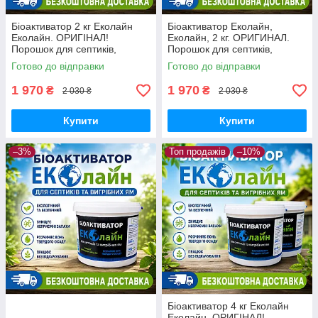
Біоактиватор 2 кг Еколайн
Біоактиватор Еколайн,
Еколайн. ОРИГІНАЛ!
Еколайн, 2 кг. ОРИГИНАЛ.
Порошок для септиків,
Порошок для септиків,
вигрібних ям, туалетів.
вигрібних ям, туалетів.
Готово до відправки
Готово до відправки
1 970
1 970
₴
₴
2 030 ₴
2 030 ₴
Купити
Купити
–3%
Топ продажів
–10%
Біоактиватор 4 кг Еколайн
Еколайн. ОРИГІНАЛ!