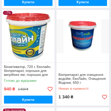
Купити
Купити
–7%
Біоактиватор, 720 г, Еколайн,
біопрепарат, порошок для
вигрібних ям, порошок для
Біопрепарат для очищення
туалетів.
водойм, ЕкоЛайн, Очищення
Готово до відправки
Водоєм, 650 г
940
Немає в наявності
₴
1 010 ₴
1 340
₴
Купити
Топ продажів