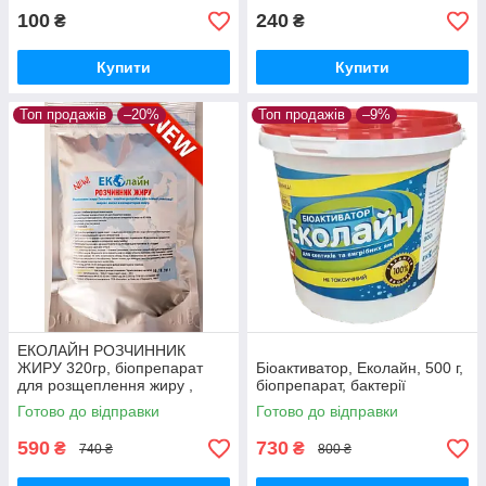
100
240
₴
₴
Купити
Купити
Топ продажів
–20%
Топ продажів
–9%
ЕКОЛАЙН РОЗЧИННИК
ЖИРУ 320гр, біопрепарат
Біоактиватор, Еколайн, 500 г,
для розщеплення жиру ,
біопрепарат, бактерії
Готово до відправки
Готово до відправки
590
730
₴
₴
740 ₴
800 ₴